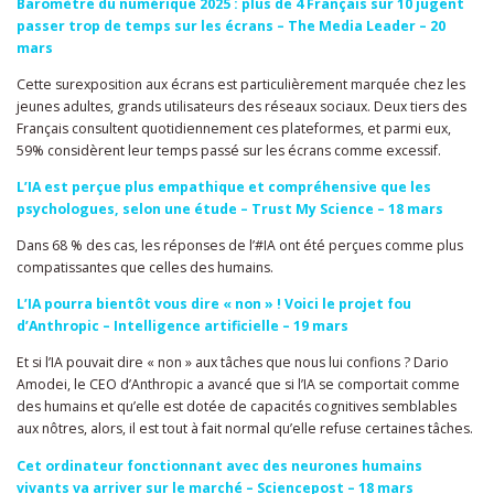
Baromètre du numérique 2025 : plus de 4 Français sur 10 jugent
passer trop de temps sur les écrans – The Media Leader – 20
mars
Cette surexposition aux écrans est particulièrement marquée chez les
jeunes adultes, grands utilisateurs des réseaux sociaux. Deux tiers des
Français consultent quotidiennement ces plateformes, et parmi eux,
59% considèrent leur temps passé sur les écrans comme excessif.
L’IA est perçue plus empathique et compréhensive que les
psychologues, selon une étude – Trust My Science – 18 mars
Dans 68 % des cas, les réponses de l’#IA ont été perçues comme plus
compatissantes que celles des humains.
L’IA pourra bientôt vous dire « non » ! Voici le projet fou
d’Anthropic – Intelligence artificielle – 19 mars
Et si l’IA pouvait dire « non » aux tâches que nous lui confions ? Dario
Amodei, le CEO d’Anthropic a avancé que si l’IA se comportait comme
des humains et qu’elle est dotée de capacités cognitives semblables
aux nôtres, alors, il est tout à fait normal qu’elle refuse certaines tâches.
Cet ordinateur fonctionnant avec des neurones humains
vivants va arriver sur le marché – Sciencepost – 18 mars