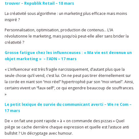
trouver – Republik Retail – 18 mars
La créativité sous algorithme : un marketing plus efficace mais moins
inspiré ?
Personnalisation, optimisation, production de contenus… L’IA
révolutionne le marketing, mais jusqu’où peut-elle aller sans brider la
créativité ?
Grosse fatigue chez les influenceuses : « Ma vie est devenue un
objet marketing » – l’ADN – 17 mars
« L’influenceur est très fragile narcissiquement, d’autant plus que la
seule chose qu’il vend, c’est lui. On ne peut pas tirer éternellement sur
la corde en niant son “moi réel” hypertrophié par son “moi virtuel”. Ainsi,
certains vivent un “faux-self“, ce qui engendre beaucoup de souffrances.
»
Le petit lexique de survie du communicant averti – We re Com –
17 mars
De « on fait une point rapide » à « on commande des pizzas » Quel
piège se cache derrière chaque expression et quelle est l’astuce anti
bullshit ? Un décryptage avec humour.