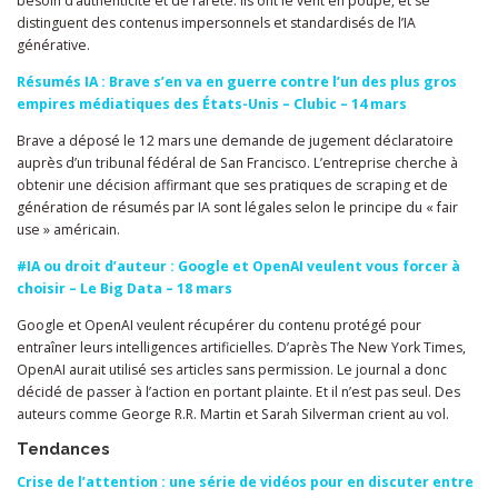
besoin d’authenticité et de rareté. Ils ont le vent en poupe, et se
distinguent des contenus impersonnels et standardisés de l’IA
générative.
Résumés IA : Brave s’en va en guerre contre l’un des plus gros
empires médiatiques des États-Unis – Clubic – 14 mars
Brave a déposé le 12 mars une demande de jugement déclaratoire
auprès d’un tribunal fédéral de San Francisco. L’entreprise cherche à
obtenir une décision affirmant que ses pratiques de scraping et de
génération de résumés par IA sont légales selon le principe du « fair
use » américain.
#IA ou droit d’auteur : Google et OpenAI veulent vous forcer à
choisir – Le Big Data – 18 mars
Google et OpenAI veulent récupérer du contenu protégé pour
entraîner leurs intelligences artificielles. D’après The New York Times,
OpenAI aurait utilisé ses articles sans permission. Le journal a donc
décidé de passer à l’action en portant plainte. Et il n’est pas seul. Des
auteurs comme George R.R. Martin et Sarah Silverman crient au vol.
Tendances
Crise de l’attention : une série de vidéos pour en discuter entre