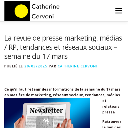
Aller
au
Menu
contenu
HOME
NOS PRESTATIONS
BLOG
La revue de presse marketing, médias
/ RP, tendances et réseaux sociaux –
semaine du 17 mars
A PROPOS
CONTACT
PUBLIÉ LE
20/03/2025
PAR
CATHERINE CERVONI
Ce qu’il faut retenir des informations de la semaine du 17 mars
en matière de marketing, réseaux sociaux,
tendances, médias
et
relations
presse
Retrouvez
le lien des