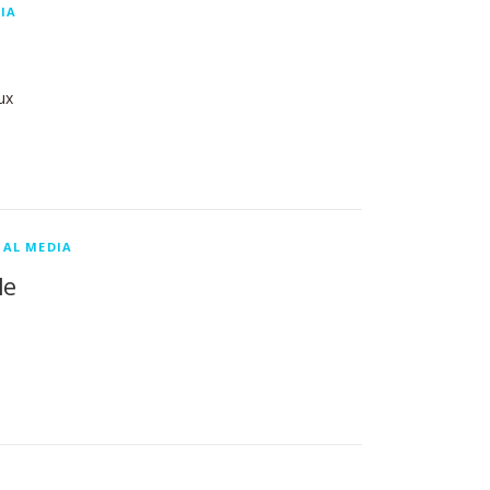
IA
ux
IAL MEDIA
le