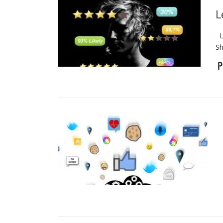
L
Le
Sh