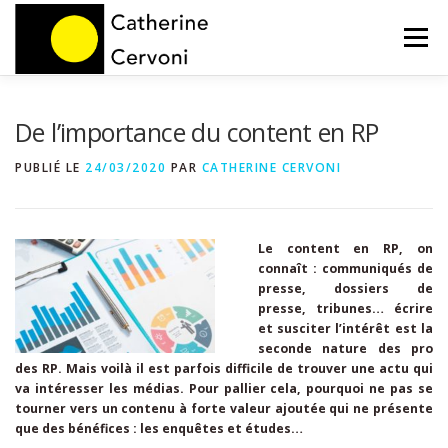
Aller
au
Menu
contenu
HOME
NOS PRESTATIONS
BLOG
De l’importance du content en RP
PUBLIÉ LE
24/03/2020
PAR
CATHERINE CERVONI
A PROPOS
CONTACT
Le content en RP, on
connaît : communiqués de
presse, dossiers de
presse, tribunes… écrire
et susciter l’intérêt est la
seconde nature des pro
des RP. Mais voilà il est parfois difficile de trouver une actu qui
va intéresser les médias. Pour pallier cela, pourquoi ne pas se
tourner vers un contenu à forte valeur ajoutée qui ne présente
que des bénéfices : les enquêtes et études…