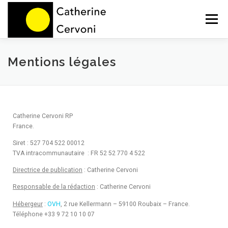
Menu
HOME
NOS PRESTATIONS
BLOG
Mentions légales
A PROPOS
CONTACT
Catherine Cervoni RP
France.
Siret : 527 704 522 00012
TVA intracommunautaire : FR 52 52 770 4 522
Directrice de publication
: Catherine Cervoni
Responsable de la rédaction
: Catherine Cervoni
Hébergeur
:
OVH
, 2 rue Kellermann – 59100 Roubaix – France.
Téléphone +33 9 72 10 10 07